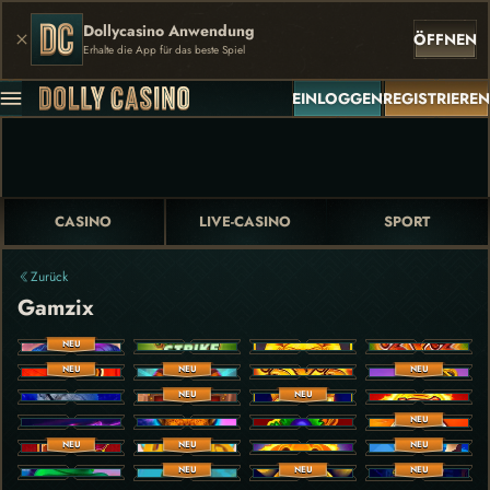
Dollycasino Anwendung
ÖFFNEN
Erhalte die App für das beste Spiel
EINLOGGEN
REGISTRIEREN
CASINO
LIVE-CASINO
SPORT
Zurück
Gamzix
NEU
NEU
NEU
NEU
NEU
NEU
NEU
NEU
NEU
NEU
NEU
NEU
NEU