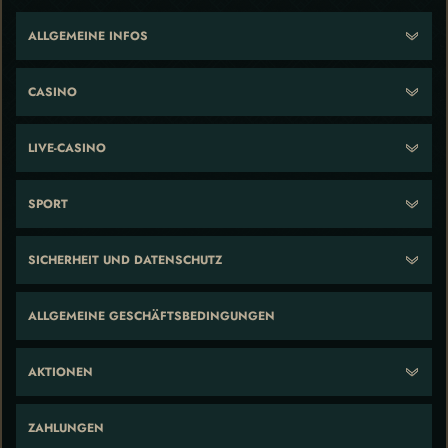
ALLGEMEINE INFOS
CASINO
LIVE-CASINO
SPORT
SICHERHEIT UND DATENSCHUTZ
ALLGEMEINE GESCHÄFTSBEDINGUNGEN
AKTIONEN
ZAHLUNGEN