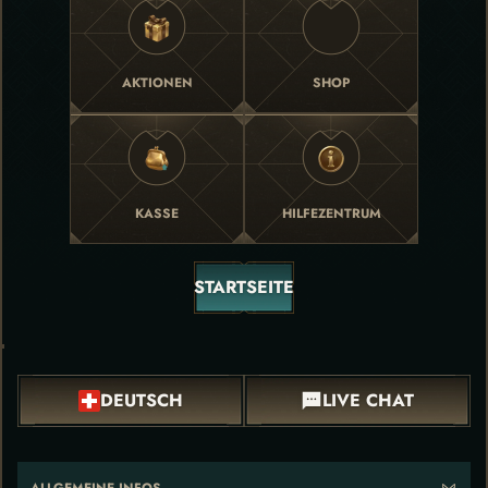
AKTIONEN
SHOP
KASSE
HILFEZENTRUM
STARTSEITE
DEUTSCH
LIVE CHAT