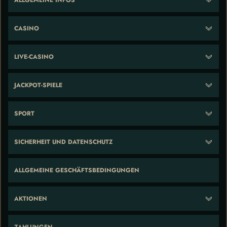
ALLGEMEINE INFOS
CASINO
LIVE-CASINO
JACKPOT-SPIELE
SPORT
SICHERHEIT UND DATENSCHUTZ
ALLGEMEINE GESCHÄFTSBEDINGUNGEN
AKTIONEN