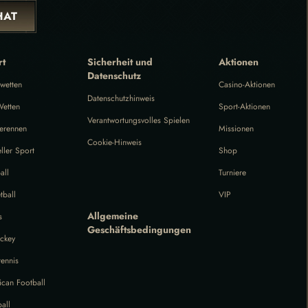
HAT
rt
Sicherheit und
Aktionen
Datenschutz
wetten
Casino-Aktionen
Datenschutzhinweis
Wetten
Sport-Aktionen
Verantwortungsvolles Spielen
erennen
Missionen
Cookie-Hinweis
eller Sport
Shop
all
Turniere
tball
VIP
Allgemeine
s
Geschäftsbedingungen
ckey
tennis
can Football
all