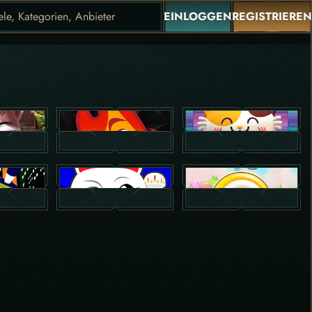
ele, Kategorien, Anbieter
EINLOGGEN
REGISTRIEREN