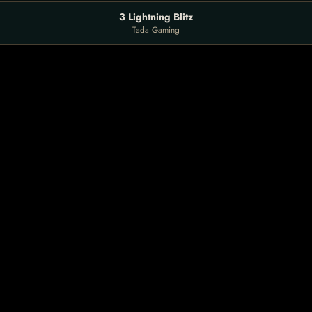
3 Lightning Blitz
Tada Gaming