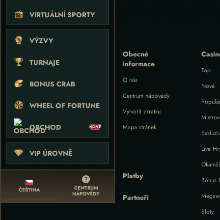
VIRTUÁLNÍ SPORTY
VÝZVY
Obecné
Casin
TURNAJE
informace
Top
O nás
BONUS CRAB
Nové
Centrum nápovědy
Populár
WHEEL OF FORTUNE
Vytvořit zkratku
Mistrov
OBCHOD
Mapa stránek
NOVÉ
Exkluzi
Live Hr
VIP ÚROVNĚ
Okamži
Platby
Bonus 
CENTRUM
ČEŠTINA
NÁPOVĚDY
Megaw
Partneři
Sloty