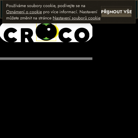
Používáme soubory cookie, podívejte se na
Oznámení o cookie
pro více informací. Nastavení
PŘIJMOUT VŠE
můžete změnit na stránce
Nastavení souborů cookie