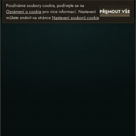
Používáme soubory cookie, podívejte se na
Oznámení o cookie
pro více informací. Nastavení
PŘIJMOUT VŠE
můžete změnit na stránce
Nastavení souborů cookie