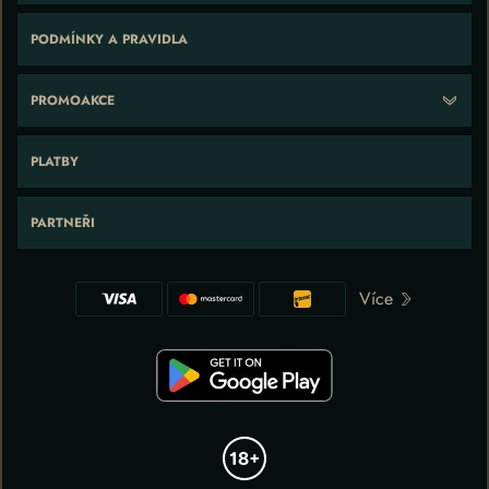
PODMÍNKY A PRAVIDLA
PROMOAKCE
PLATBY
PARTNEŘI
Více