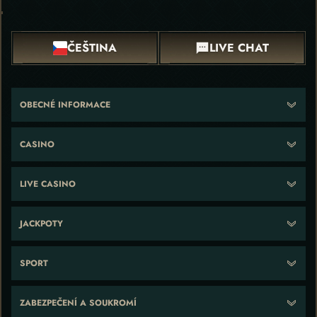
ČEŠTINA
LIVE CHAT
OBECNÉ INFORMACE
CASINO
LIVE CASINO
JACKPOTY
SPORT
ZABEZPEČENÍ A SOUKROMÍ