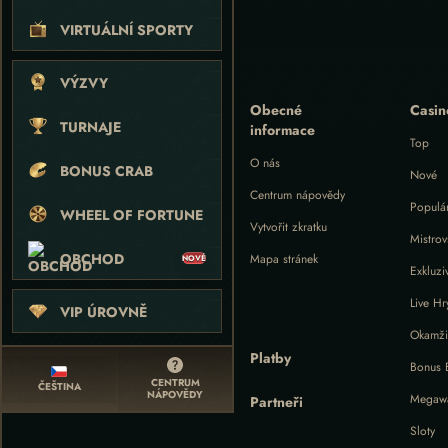
VIRTUÁLNÍ SPORTY
VÝZVY
Obecné
Casin
TURNAJE
informace
Top
O nás
BONUS CRAB
Nové
Centrum nápovědy
Populár
WHEEL OF FORTUNE
Vytvořit zkratku
Mistrov
OBCHOD
Mapa stránek
NOVÉ
Exkluzi
Live Hr
VIP ÚROVNĚ
Okamži
Platby
Bonus 
CENTRUM
ČEŠTINA
NÁPOVĚDY
Megaw
Partneři
Sloty