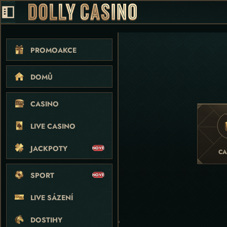
PROMOAKCE
DOMŮ
CASINO
LIVE CASINO
JACKPOTY
NOVÉ
CA
SPORT
NOVÉ
LIVE SÁZENÍ
DOSTIHY