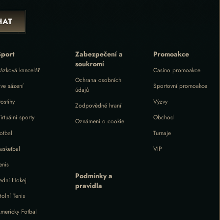
HAT
Sport
Zabezpečení a
Promoakce
soukromí
ázková kancelář
Casino promoakce
Ochrana osobních
ive sázení
Sportovní promoakce
údajů
ostihy
Výzvy
Zodpovědné hraní
irtuální sporty
Obchod
Oznámení o cookie
otbal
Turnaje
asketbal
VIP
enis
Podmínky a
ední Hokej
pravidla
tolní Tenis
mericky Fotbal