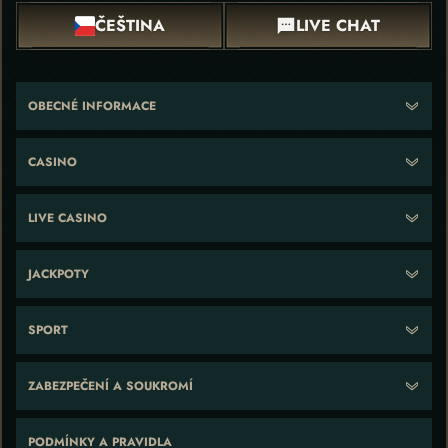
ČEŠTINA
LIVE CHAT
OBECNÉ INFORMACE
CASINO
LIVE CASINO
JACKPOTY
SPORT
ZABEZPEČENÍ A SOUKROMÍ
PODMÍNKY A PRAVIDLA