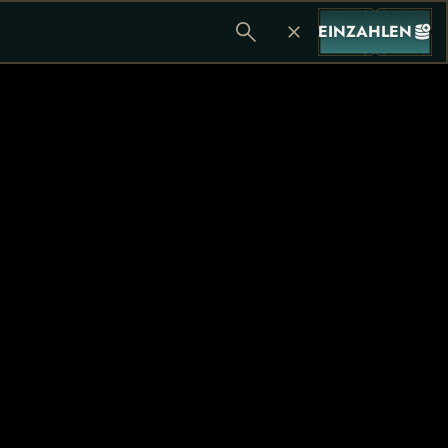
EINZAHLEN