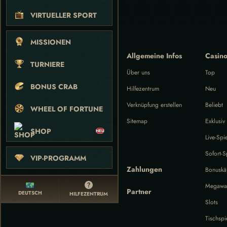
VIRTUELLER SPORT
MISSIONEN
Allgemeine Infos
Casin
TURNIERE
Über uns
Top
BONUS CRAB
Hilfezentrum
Neu
Verknüpfung erstellen
Beliebt
WHEEL OF FORTUNE
Sitemap
Exklusiv
SHOP
NEU
Live-Spi
Sofort-S
VIP-PROGRAMM
Zahlungen
Bonuskä
Megawa
Partner
DEUTSCH
HILFEZENTRUM
Slots
Tischspi