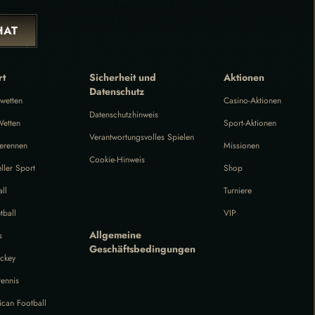
HAT
rt
Sicherheit und
Aktionen
Datenschutz
wetten
Casino-Aktionen
Datenschutzhinweis
Wetten
Sport-Aktionen
Verantwortungsvolles Spielen
erennen
Missionen
Cookie-Hinweis
eller Sport
Shop
ll
Turniere
tball
VIP
Allgemeine
s
Geschäftsbedingungen
ckey
tennis
can Football