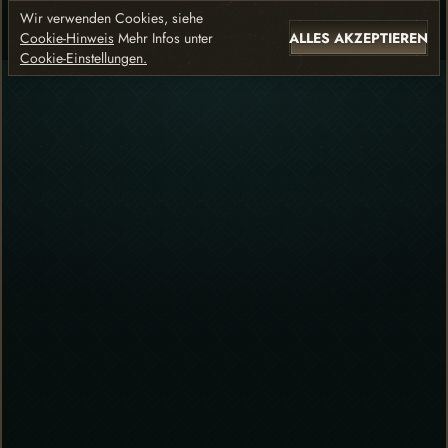
Wir verwenden Cookies, siehe
Cookie-Hinweis
Mehr Infos unter
ALLES AKZEPTIEREN
Cookie-Einstellungen.