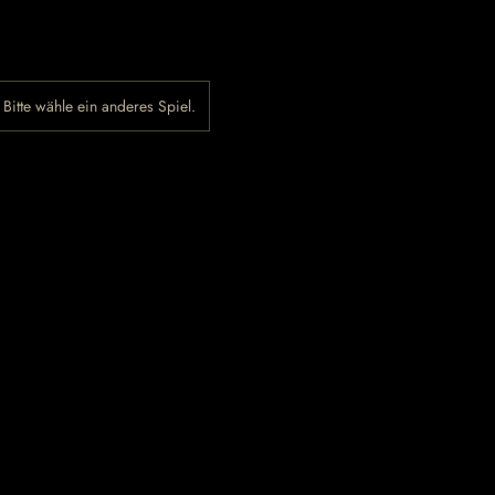
 Bitte wähle ein anderes Spiel.