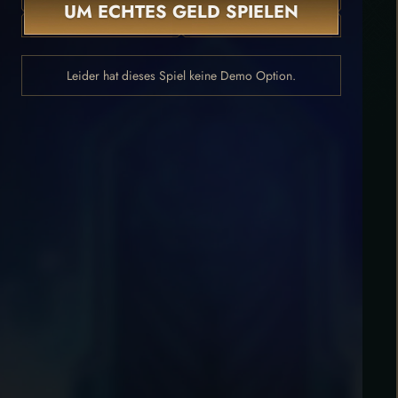
UM ECHTES GELD SPIELEN
Leider hat dieses Spiel keine Demo Option.