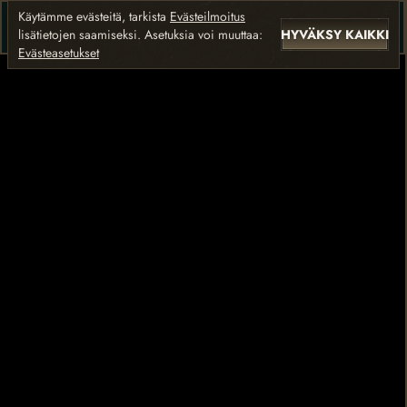
Käytämme evästeitä, tarkista
Evästeilmoitus
lisätietojen saamiseksi. Asetuksia voi muuttaa:
HYVÄKSY KAIKKI
Evästeasetukset