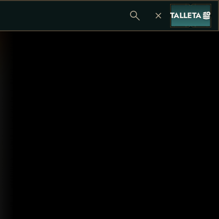
TALLETA