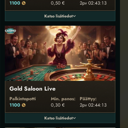
1100
0,50 €
2pv 02:43:13
Katso lisätiedot
CASINO
Gold Saloon Live
Palkintopotti
Min. panos:
Päättyy:
1100
0,30 €
2pv 02:44:13
Katso lisätiedot