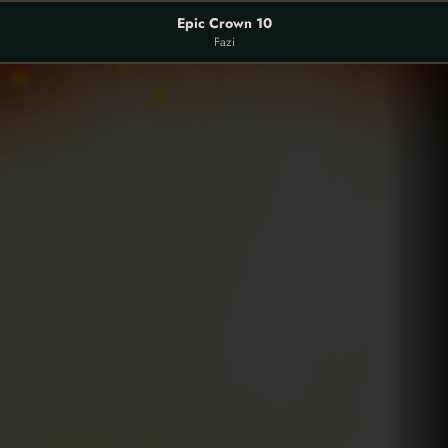
Epic Crown 10
Fazi