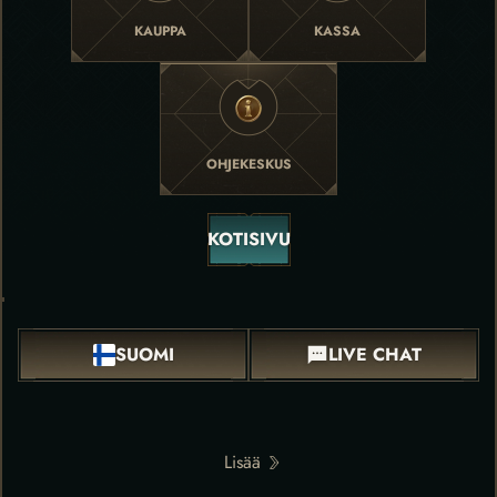
KAUPPA
KASSA
OHJEKESKUS
KOTISIVU
SUOMI
LIVE CHAT
Lisää