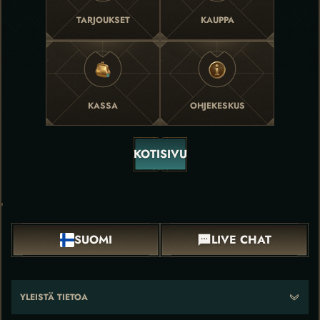
TARJOUKSET
KAUPPA
KASSA
OHJEKESKUS
KOTISIVU
SUOMI
LIVE CHAT
YLEISTÄ TIETOA