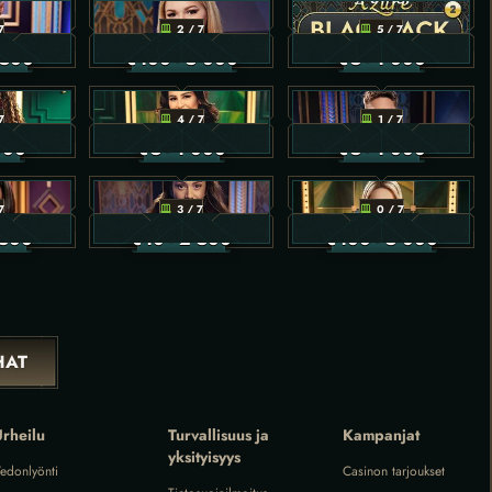
7
2 / 7
5 / 7
 500
€
100
- 5 000
€
5
- 1 000
7
4 / 7
1 / 7
 000
€
5
- 1 000
€
5
- 1 000
7
3 / 7
0 / 7
 500
€
10
- 2 500
€
100
- 5 000
HAT
rheilu
Turvallisuus ja
Kampanjat
yksityisyys
edonlyönti
Casinon tarjoukset