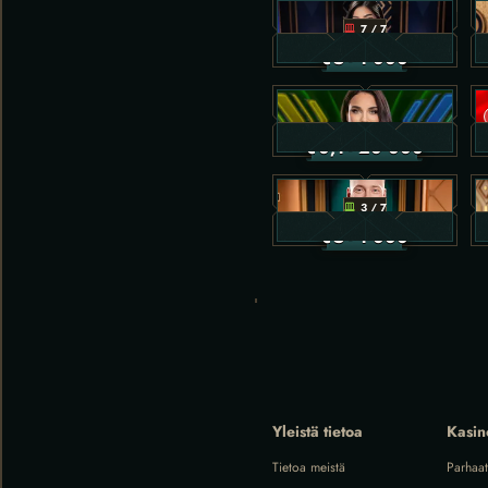
7 / 7
€
5
- 1 000
€
0,1
- 20 000
3 / 7
€
5
- 1 000
Yleistä tietoa
Kasin
Tietoa meistä
Parhaat