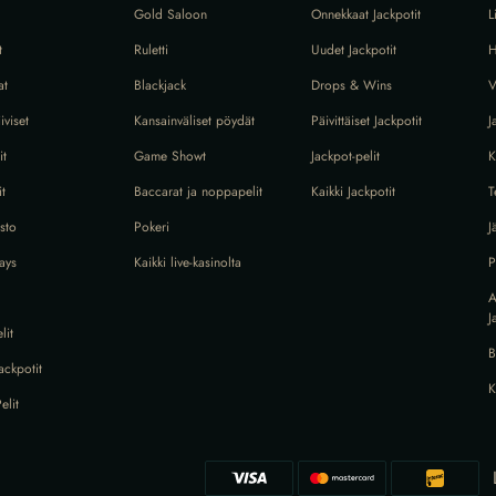
Gold Saloon
Onnekkaat Jackpotit
L
t
Ruletti
Uudet Jackpotit
H
at
Blackjack
Drops & Wins
V
iviset
Kansainväliset pöydät
Päivittäiset Jackpotit
J
it
Game Showt
Jackpot-pelit
K
t
Baccarat ja noppapelit
Kaikki Jackpotit
T
sto
Pokeri
J
ays
Kaikki live-kasinolta
P
A
J
lit
B
ackpotit
K
elit