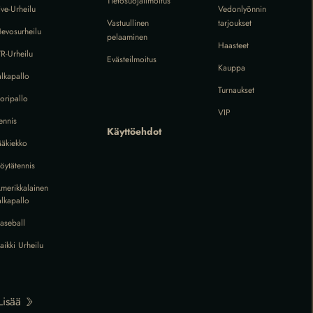
Tietosuojailmoitus
ive-Urheilu
Vedonlyönnin
Vastuullinen
tarjoukset
evosurheilu
pelaaminen
Haasteet
R-Urheilu
Evästeilmoitus
Kauppa
alkapallo
Turnaukset
oripallo
VIP
ennis
Käyttöehdot
ääkiekko
öytätennis
merikkalainen
alkapallo
aseball
aikki Urheilu
Lisää