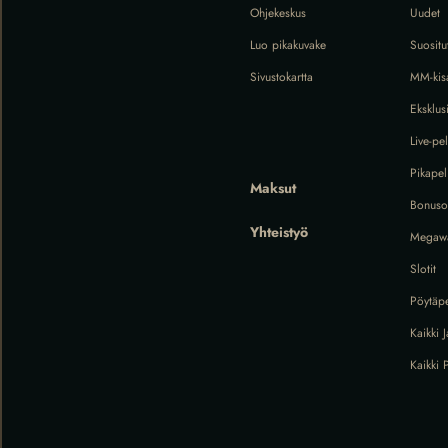
Ohjekeskus
Uudet
Luo pikakuvake
Suositu
Sivustokartta
MM-kis
Eksklusi
Live-pel
Pikapeli
Maksut
Bonuso
Yhteistyö
Megaw
Slotit
Pöytäpe
Kaikki J
Kaikki P