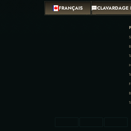
FRANÇAIS
CLAVARDAGE 
P
S
B
T
H
T
F
B
T