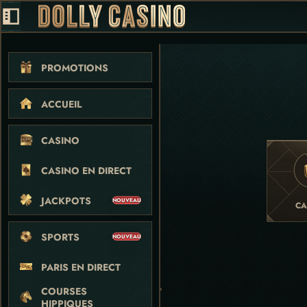
PROMOTIONS
ACCUEIL
CASINO
CASINO EN DIRECT
JACKPOTS
NOUVEAU
CA
SPORTS
NOUVEAU
PARIS EN DIRECT
COURSES
HIPPIQUES