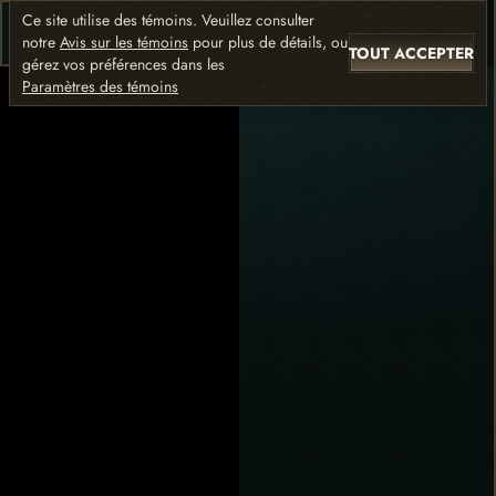
Ce site utilise des témoins. Veuillez consulter
notre
Avis sur les témoins
pour plus de détails, ou
TOUT ACCEPTER
gérez vos préférences dans les
Paramètres des témoins