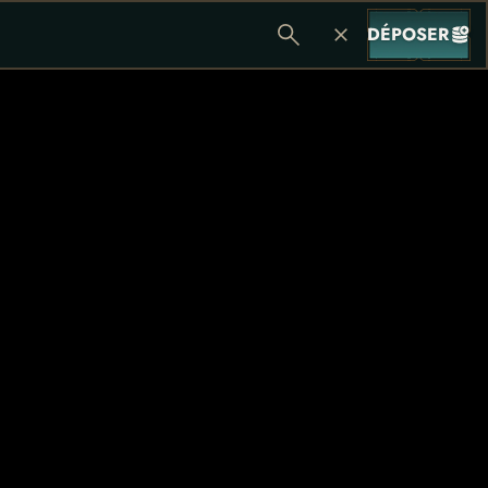
DÉPOSER