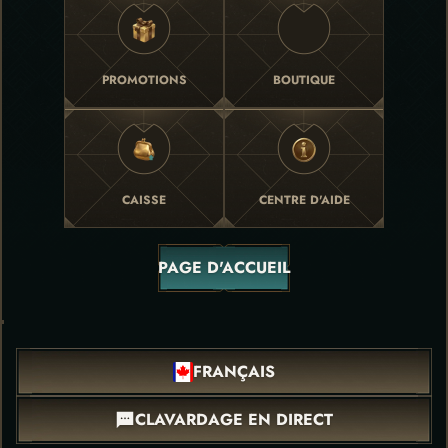
PROMOTIONS
BOUTIQUE
CAISSE
CENTRE D'AIDE
PAGE D'ACCUEIL
FRANÇAIS
CLAVARDAGE EN DIRECT