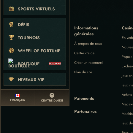
SPORTS VIRTUELS
DÉFIS
Informations
Casin
générales
TOURNOIS
En vede
À propos de nous
Nouvea
WHEEL OF FORTUNE
Centre d'aide
Populai
Créer un raccourci
BOUTIQUE
NOUVEAU
Exclusiv
Plan du site
Jeux en
NIVEAUX VIP
Jeux in
Achats
Paiements
FRANÇAIS
CENTRE D'AIDE
Megaw
Partenaires
Machin
Jeux de
Tous le