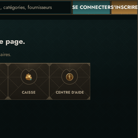
, catégories, fournisseurs
SE CONNECTER
S'INSCRIRE
e page.
aires.
CAISSE
CENTRE D'AIDE