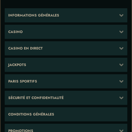
INFORMATIONS GÉNÉRALES
CASINO
CASINO EN DIRECT
JACKPOTS
PARIS SPORTIFS
SÉCURITÉ ET CONFIDENTIALITÉ
CONDITIONS GÉNÉRALES
PROMOTIONS