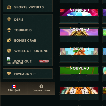
SPORTS VIRTUELS
NOUVEAU
DÉFIS
NOUVEAU
TOURNOIS
BONUS CRAB
NOUVEAU
WHEEL OF FORTUNE
BOUTIQUE
NOUVEAU
NOUVEAU
NIVEAUX VIP
FRANÇAIS
CENTRE D'AIDE