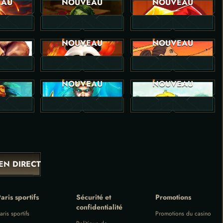
EAU
NOUVEAU
NOUVEAU
NOUVEAU
NOUVEAU
NOUVEAU
NOUVEAU
EN DIRECT
aris sportifs
Sécurité et
Promotions
confidentialité
aris sportifs
Promotions du casino