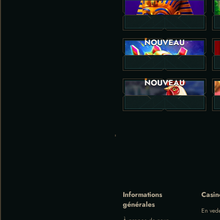
NOUVEAU
NOUVEAU
Informations
Casin
générales
En vede