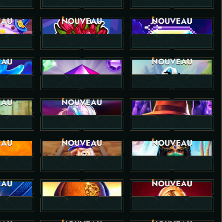
EAU
NOUVEAU
NOUVEAU
EAU
NOUVEAU
EAU
NOUVEAU
EAU
NOUVEAU
NOUVEAU
EAU
NOUVEAU