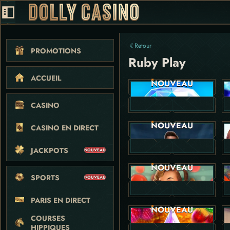
Retour
PROMOTIONS
Ruby Play
ACCUEIL
NOUVEAU
CASINO
NOUVEAU
CASINO EN DIRECT
JACKPOTS
NOUVEAU
NOUVEAU
SPORTS
NOUVEAU
PARIS EN DIRECT
NOUVEAU
COURSES
HIPPIQUES