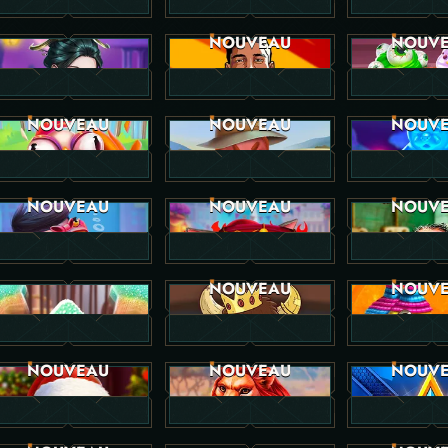
NOUVEAU
NOUV
NOUVEAU
NOUVEAU
NOUV
NOUVEAU
NOUVEAU
NOUV
NOUVEAU
NOUV
NOUVEAU
NOUVEAU
NOUV