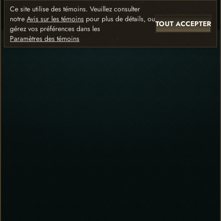
Ce site utilise des témoins. Veuillez consulter
notre
Avis sur les témoins
pour plus de détails, ou
TOUT ACCEPTER
gérez vos préférences dans les
Paramètres des témoins