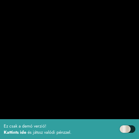
Ez csak a demó verzió!
Kattints ide
és játssz valódi pénzzel.