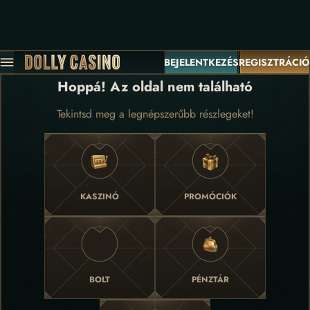
404 oldal nem található
BEJELENTKEZÉS
REGISZTRÁCIÓ
Hoppá! Az oldal nem található
Tekintsd meg a legnépszerűbb részlegeket!
KASZINÓ
PROMÓCIÓK
BOLT
PÉNZTÁR