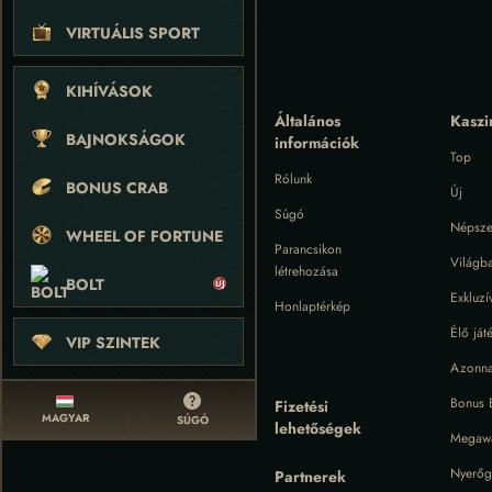
VIRTUÁLIS SPORT
KIHÍVÁSOK
Általános
Kaszi
BAJNOKSÁGOK
információk
Top
Rólunk
BONUS CRAB
Új
Súgó
Népsze
WHEEL OF FORTUNE
Parancsikon
Világb
létrehozása
BOLT
ÚJ
Exkluzí
Honlaptérkép
Élő ját
VIP SZINTEK
Azonnal
Bonus 
Fizetési
MAGYAR
SÚGÓ
lehetőségek
Megaw
Nyerőg
Partnerek