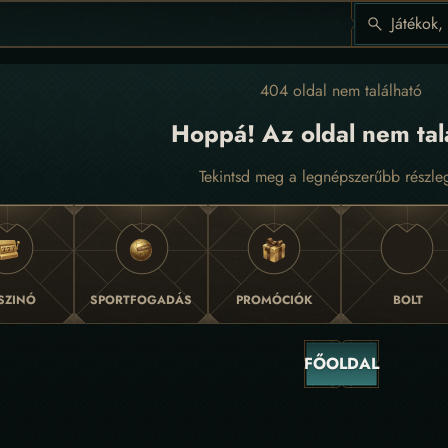
Játékok,
404 oldal nem található
Hoppá! Az oldal nem tal
Tekintsd meg a legnépszerűbb részle
SZINÓ
SPORTFOGADÁS
PROMÓCIÓK
BOLT
FŐOLDAL