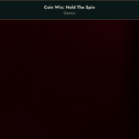
Coin Win: Hold The Spin
Gamzix