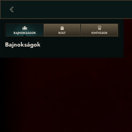
BAJNOKSÁGOK
BOLT
KIHÍVÁSOK
Bajnokságok