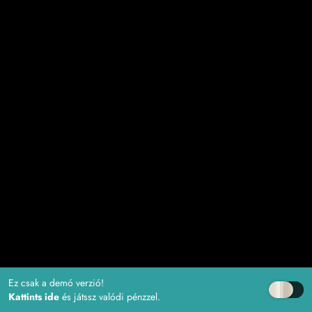
Ez csak a demó verzió!
Kattints ide
és játssz valódi pénzzel.