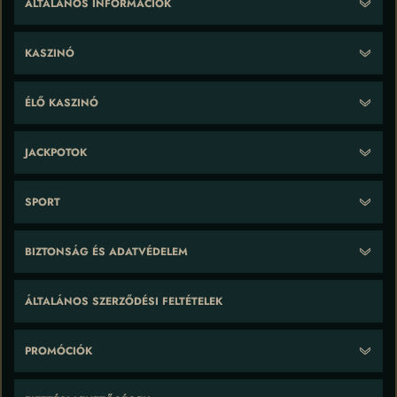
ÁLTALÁNOS INFORMÁCIÓK
KASZINÓ
ÉLŐ KASZINÓ
JACKPOTOK
SPORT
BIZTONSÁG ÉS ADATVÉDELEM
ÁLTALÁNOS SZERZŐDÉSI FELTÉTELEK
PROMÓCIÓK