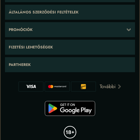
ÁLTALÁNOS SZERZŐDÉSI FELTÉTELEK
PROMÓCIÓK
FIZETÉSI LEHETŐSÉGEK
PARTNEREK
További