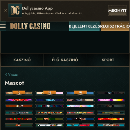
Dollycasino App
MEGNYIT
A legjobb játékélményhez töltsd le az alkalmazást.
BEJELENTKEZÉS
REGISZTRÁCIÓ
KASZINÓ
ÉLŐ KASZINÓ
SPORT
Vissza
Mascot
ÚJ
ÚJ
ÚJ