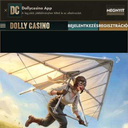
Dollycasino App
MEGNYIT
A legjobb játékélményhez töltsd le az alkalmazást.
BEJELENTKEZÉS
REGISZTRÁCIÓ