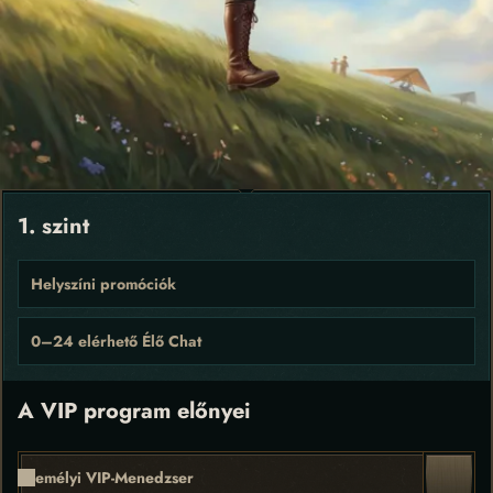
1. szint
Helyszíni promóciók
0–24 elérhető Élő Chat
A VIP program előnyei
CSATLAKOZZ MOST
Személyi VIP-Menedzser