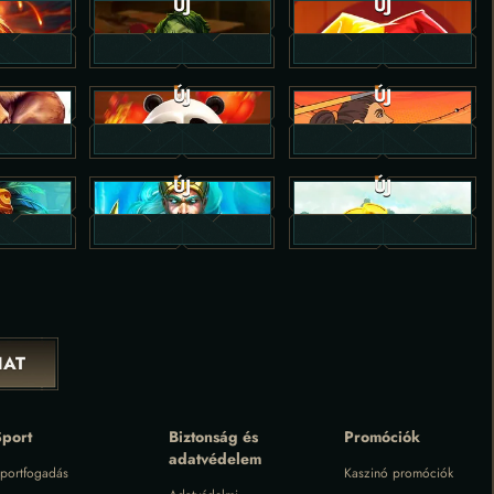
ÚJ
ÚJ
ÚJ
ÚJ
ÚJ
ÚJ
HAT
Sport
Biztonság és
Promóciók
adatvédelem
portfogadás
Kaszinó promóciók