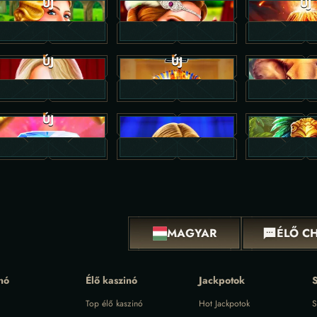
ÚJ
ÚJ
ÚJ
ÚJ
ÚJ
MAGYAR
ÉLŐ C
nó
Élő kaszinó
Jackpotok
Top élő kaszinó
Hot Jackpotok
S