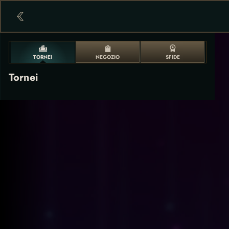
TORNEI
NEGOZIO
SFIDE
Tornei