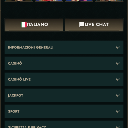
ITALIANO
LIVE CHAT
INFORMAZIONI GENERALI
CASINÒ
CASINÒ LIVE
JACKPOT
SPORT
SICUREZZA E PRIVACY