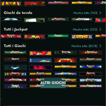
NUOVO
NUOVO
NU
6.013,33 €
144.999,82 €
Giochi da tavolo
Mostra tutto (160)
NUOVO
NUOVO
NUOVO
Tutti i Jackpot
Mostra tutto (353)
NUOVO
NUOVO
NU
6.013,33 €
13.721,65 €
6.013,33 €
Tutti i Giochi
Mostra tutto (8618)
NUOVO
NUOVO
NUOVO
NUOVO
NUOVO
NUOVO
NUOVO
NUOVO
NUOVO
NUOVO
NUOVO
6.013,33 €
6.013,33 €
NUOVO
NUOVO
NUOVO
NUOVO
6.013,33 €
6.013,33 €
ALTRI GIOCHI
NUOVO
NUOVO
NUOVO
NUOVO
6.013,33 €