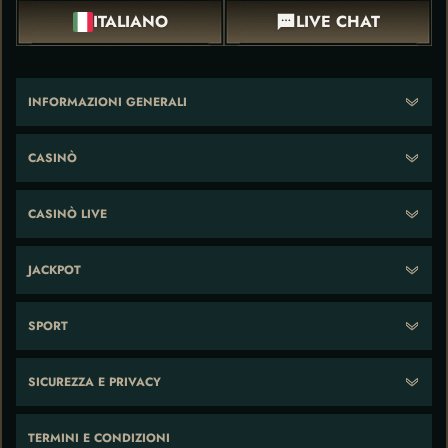
ITALIANO
LIVE CHAT
INFORMAZIONI GENERALI
CASINÒ
CASINÒ LIVE
JACKPOT
SPORT
SICUREZZA E PRIVACY
TERMINI E CONDIZIONI