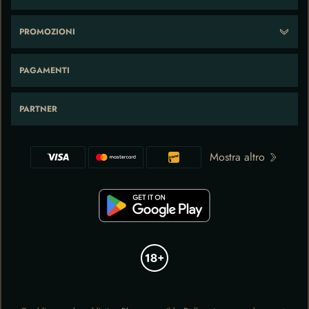
PROMOZIONI
PAGAMENTI
PARTNER
Mostra altro