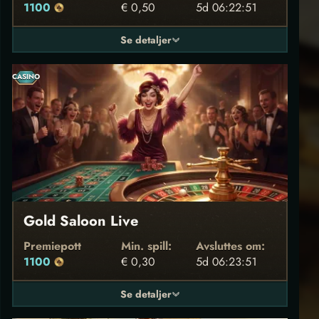
1100
€ 0,50
5d 06:22:51
Se detaljer
CASINO
Gold Saloon Live
Premiepott
Min. spill:
Avsluttes om:
1100
€ 0,30
5d 06:23:51
Se detaljer