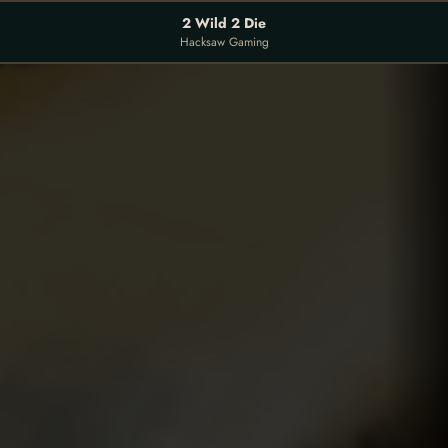
2 Wild 2 Die
Hacksaw Gaming