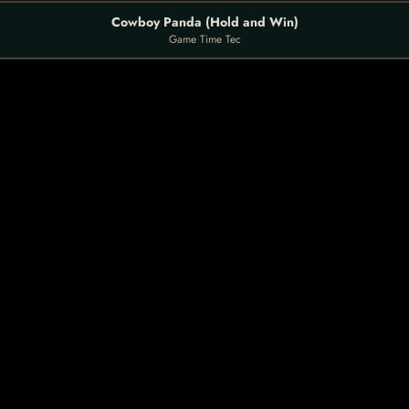
Cowboy Panda (Hold and Win)
Game Time Tec