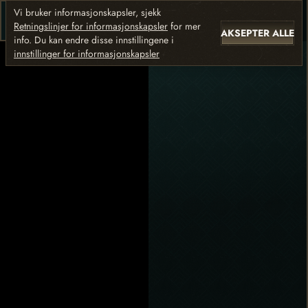
Vi bruker informasjonskapsler, sjekk
Retningslinjer for informasjonskapsler
for mer
AKSEPTER ALLE
info. Du kan endre disse innstillingene i
innstillinger for informasjonskapsler