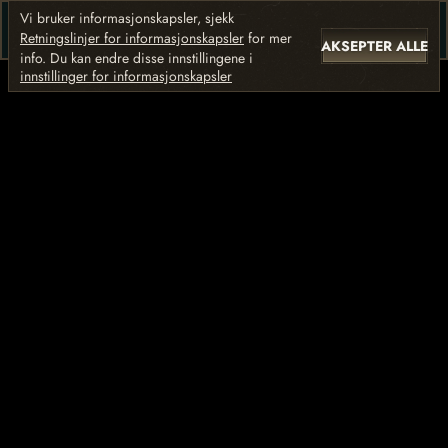
Vi bruker informasjonskapsler, sjekk
Retningslinjer for informasjonskapsler
for mer
AKSEPTER ALLE
info. Du kan endre disse innstillingene i
innstillinger for informasjonskapsler