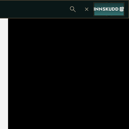
INNSKUDD