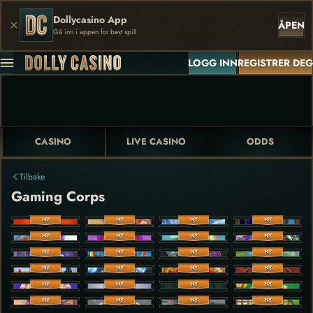
Dollycasino App
ÅPEN
Gå inn i appen for best spill
LOGG INN
REGISTRER DEG
CASINO
LIVE CASINO
ODDS
Tilbake
Gaming Corps
NY
NY
NY
NY
NY
NY
NY
NY
NY
NY
NY
NY
NY
NY
NY
NY
NY
NY
NY
NY
NY
NY
NY
NY