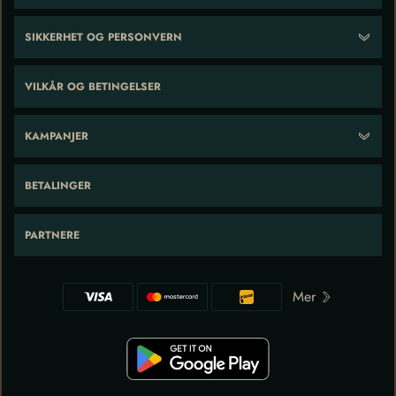
SIKKERHET OG PERSONVERN
VILKÅR OG BETINGELSER
KAMPANJER
BETALINGER
PARTNERE
Mer