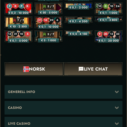
26
7
19
9
34
3
19
2
P
B
P
B
10
0
10
24
5 / 7
B
P
P
B
36
26
19
9
€
0,1
- 2 000
2
24
12
15
8
0
35
28
€
50
- 5 000
€
0,2
- 10 000
€
0,1
- 1 000
B
B
B
P
6
0
30
5
B
P
B
P
18
33
14
8
NY
NY
21
16
20
6
€
0,1
- 3 800
7 / 7
P
B
B
B
13
1
35
15
€
0,1
- 4 200
P
B
B
B
1
9
2
27
€
10
- 2 500
€
0,1
- 10 000
8
16
18
28
T
B
T
B
2
31
28
2
B
NY
NY
13
31
10
5
€
0,5
- 4 150
9
30
13
33
5 / 7
24
0
32
28
B
P
B
B
26
3
36
36
€
5
- 1 000
€
0,1
- 5 000
€
0,1
- 20 000
6
19
9
27
0
32
24
4
36
21
20
32
P
3
20
33
22
21
16
29
31
11
17
24
17
19
19
14
29
5
0
25
9
19
35
34
18
3
33
24
5
NORSK
LIVE CHAT
GENERELL INFO
CASINO
LIVE CASINO