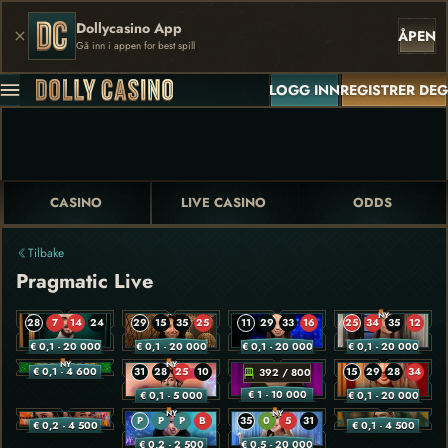
Dollycasino App
ÅPEN
Gå inn i appen for best spill
LOGG INN
REGISTRER DEG
CASINO
LIVE CASINO
ODDS
Tilbake
Pragmatic Live
NY
28
7
14
24
29
15
35
25
11
29
33
16
25
34
35
12
€
0,1
- 20 000
€
0,1
- 20 000
€
0,1
- 20 000
€
0,1
- 20 000
21
2
31
2
27
23
6
32
1
25
25
17
22
24
11
21
NY
NY
€
0,1
- 4 600
31
28
25
10
15
29
28
34
392 / 800
1
31
22
31
28
2
19
12
7
27
19
22
22
32
27
10
€
1
- 10 000
€
0,1
- 5 000
€
0,1
- 20 000
22
33
20
8
0
5
31
34
17
2
23
19
4
13
18
26
4
7
17
17
28
36
6
36
NY
NY
P
P
P
B
35
0
5
31
4
28
31
36
17
18
33
4
€
0,2
- 4 500
€
0,1
- 4 500
13
12
11
36
30
22
21
16
26
8
27
0
8
1
27
22
€
0,2
- 2 500
€
0,5
- 20 000
B
P
B
B
26
21
13
5